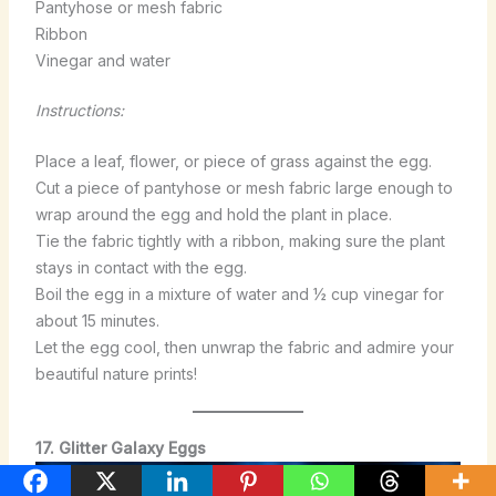
Pantyhose or mesh fabric
Ribbon
Vinegar and water
Instructions:
Place a leaf, flower, or piece of grass against the egg.
Cut a piece of pantyhose or mesh fabric large enough to
wrap around the egg and hold the plant in place.
Tie the fabric tightly with a ribbon, making sure the plant
stays in contact with the egg.
Boil the egg in a mixture of water and ½ cup vinegar for
about 15 minutes.
Let the egg cool, then unwrap the fabric and admire your
beautiful nature prints!
17. Glitter Galaxy Eggs
Save for Later