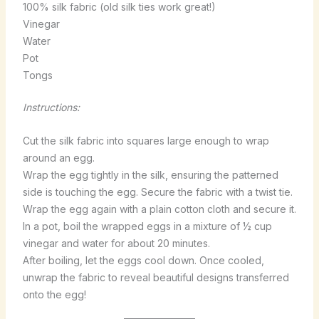
100% silk fabric (old silk ties work great!)
Vinegar
Water
Pot
Tongs
Instructions:
Cut the silk fabric into squares large enough to wrap
around an egg.
Wrap the egg tightly in the silk, ensuring the patterned
side is touching the egg. Secure the fabric with a twist tie.
Wrap the egg again with a plain cotton cloth and secure it.
In a pot, boil the wrapped eggs in a mixture of ½ cup
vinegar and water for about 20 minutes.
After boiling, let the eggs cool down. Once cooled,
unwrap the fabric to reveal beautiful designs transferred
onto the egg!