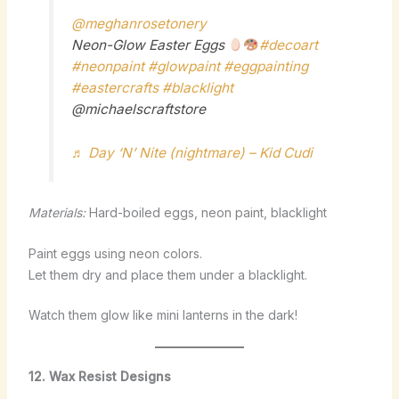
@meghanrosetonery
Neon-Glow Easter Eggs
#decoart
#neonpaint
#glowpaint
#eggpainting
#eastercrafts
#blacklight
@michaelscraftstore
♬ Day ‘N’ Nite (nightmare) – Kid Cudi
Materials:
Hard-boiled eggs, neon paint, blacklight
Paint eggs using neon colors.
Let them dry and place them under a blacklight.
Watch them glow like mini lanterns in the dark!
12. Wax Resist Designs