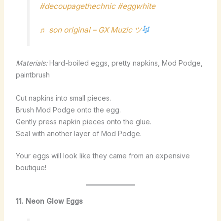
#decoupagethechnic
#eggwhite
♬ son original – GX Muzic ツ
Materials:
Hard-boiled eggs, pretty napkins, Mod Podge,
paintbrush
Cut napkins into small pieces.
Brush Mod Podge onto the egg.
Gently press napkin pieces onto the glue.
Seal with another layer of Mod Podge.
Your eggs will look like they came from an expensive
boutique!
11. Neon Glow Eggs