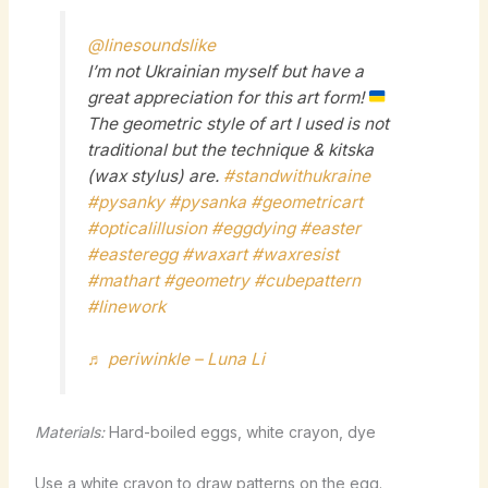
@linesoundslike
I’m not Ukrainian myself but have a
great appreciation for this art form!
The geometric style of art I used is not
traditional but the technique & kitska
(wax stylus) are.
#standwithukraine
#pysanky
#pysanka
#geometricart
#opticalillusion
#eggdying
#easter
#easteregg
#waxart
#waxresist
#mathart
#geometry
#cubepattern
#linework
♬ periwinkle – Luna Li
Materials:
Hard-boiled eggs, white crayon, dye
Use a white crayon to draw patterns on the egg.