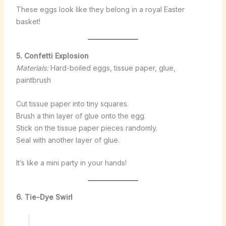
These eggs look like they belong in a royal Easter
basket!
5. Confetti Explosion
Materials:
Hard-boiled eggs, tissue paper, glue,
paintbrush
Cut tissue paper into tiny squares.
Brush a thin layer of glue onto the egg.
Stick on the tissue paper pieces randomly.
Seal with another layer of glue.
It’s like a mini party in your hands!
6. Tie-Dye Swirl