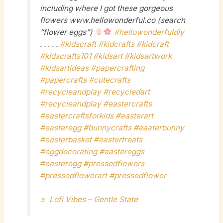
including where I got these gorgeous
flowers www.hellowonderful.co (search
“flower eggs”)
#hellowonderfuldiy
. . . . .
#kidscraft
#kidcrafts
#kidcraft
#kidscrafts101
#kidsart
#kidsartwork
#kidsartideas
#papercrafting
#papercrafts
#cutecrafts
#recycleandplay
#recycledart
#recycleandplay
#eastercrafts
#eastercraftsforkids
#easterart
#easteregg
#bunnycrafts
#eaaterbunny
#easterbasket
#eastertreats
#eggdecorating
#eastereggs
#easteregg
#pressedflowers
#pressedflowerart
#pressedflower
♬ Lofi Vibes – Gentle State