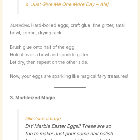
♬ Just Give Me One More Day – Alej
Materials:
Hard-boiled eggs, craft glue, fine glitter, small
bowl, spoon, drying rack
Brush glue onto half of the egg.
Hold it over a bowl and sprinkle glitter.
Let dry, then repeat on the other side.
Now, your eggs are sparkling like magical fairy treasures!
3. Marbleized Magic
@kelsimsavage
DIY Marble Easter Eggs!! These are so
fun to make! Just pour some nail polish