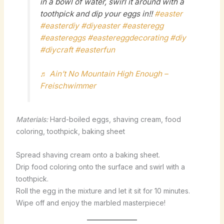
in a bowl of water, swirl it around with a
toothpick and dip your eggs in!!
#easter
#easterdiy
#diyeaster
#easteregg
#eastereggs
#eastereggdecorating
#diy
#diycraft
#easterfun
♬ Ain’t No Mountain High Enough –
Freischwimmer
Materials:
Hard-boiled eggs, shaving cream, food
coloring, toothpick, baking sheet
Spread shaving cream onto a baking sheet.
Drip food coloring onto the surface and swirl with a
toothpick.
Roll the egg in the mixture and let it sit for 10 minutes.
Wipe off and enjoy the marbled masterpiece!