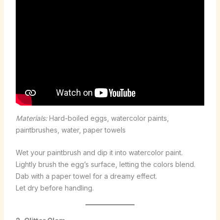
Materials:
Hard-boiled eggs, watercolor paints,
paintbrushes, water, paper towels
Wet your paintbrush and dip it into watercolor paint.
Lightly brush the egg’s surface, letting the colors blend.
Dab with a paper towel for a dreamy effect.
Let dry before handling.